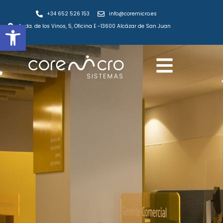
+34 652 526 153
info@coremicro.es
Abrir barra de herramientas
Avda. de los Vinos, 5, Oficina E -13600 Alcázar de San Juan