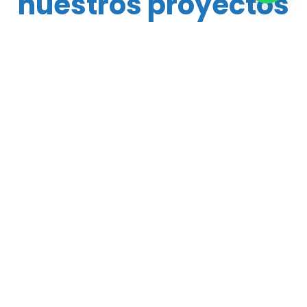
nuestros proyectos
Soluciones centralitas VoIP
Educación
2025-04-01
Le presentamos la solución perfecta de telefonía para su
empresa o centro educativo.
¡Ver más!